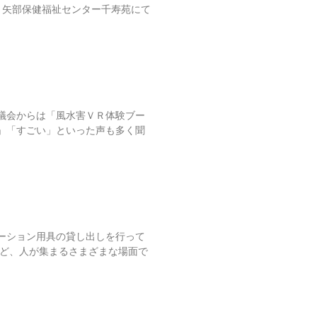
ら、矢部保健福祉センター千寿苑にて
議会からは「風水害ＶＲ体験ブー
」「すごい」といった声も多く聞
ーション用具の貸し出しを行って
など、人が集まるさまざまな場面で