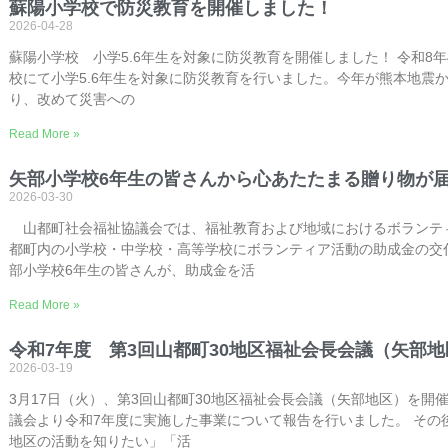
蘇陽小学校で防災教育を開催しました！
2026-04-28
蘇陽小学校 小学5.6年生を対象に防災教育を開催しました！ 令和8年4
校にて小学5.6年生を対象に防災教育を行いました。今年が熊本地震
り、改めて災害への
Read More »
矢部小学校6年生の皆さんから心あたたまる贈り物が
2026-03-30
山都町社会福祉協議会では、福祉教育および地域におけるボランテ
都町内の小学校・中学校・高等学校にボランティア活動の助成金の交
部小学校6年生の皆さんが、助成金を活
Read More »
令和7年度 第3回山都町30地区福祉会長会議（矢部
2026-03-19
3月17日（火）、第3回山都町30地区福祉会長会議（矢部地区）を開
議会より令和7年度に実施した事業について報告を行いました。 その
地区の活動を知りたい」「活