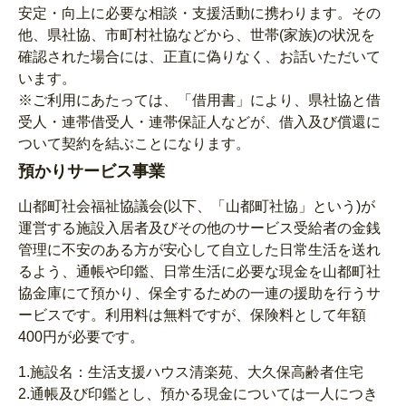
安定・向上に必要な相談・支援活動に携わります。その
他、県社協、市町村社協などから、世帯(家族)の状況を
確認された場合には、正直に偽りなく、お話いただいて
います。
※ご利用にあたっては、「借用書」により、県社協と借
受人・連帯借受人・連帯保証人などが、借入及び償還に
ついて契約を結ぶことになります。
預かりサービス事業
山都町社会福祉協議会(以下、「山都町社協」という)が
運営する施設入居者及びその他のサービス受給者の金銭
管理に不安のある方が安心して自立した日常生活を送れ
るよう、通帳や印鑑、日常生活に必要な現金を山都町社
協金庫にて預かり、保全するための一連の援助を行うサ
ービスです。利用料は無料ですが、保険料として年額
400円が必要です。
1.施設名：生活支援ハウス清楽苑、大久保高齢者住宅
2.通帳及び印鑑とし、預かる現金については一人につき