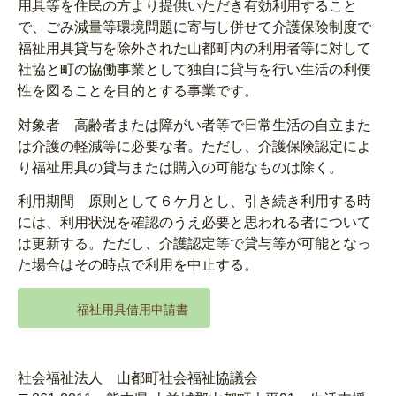
用具等を住民の方より提供いただき有効利用すること
で、ごみ減量等環境問題に寄与し併せて介護保険制度で
福祉用具貸与を除外された山都町内の利用者等に対して
社協と町の協働事業として独自に貸与を行い生活の利便
性を図ることを目的とする事業です。
対象者 高齢者または障がい者等で日常生活の自立また
は介護の軽減等に必要な者。ただし、介護保険認定によ
り福祉用具の貸与または購入の可能なものは除く。
利用期間 原則として６ケ月とし、引き続き利用する時
には、利用状況を確認のうえ必要と思われる者について
は更新する。ただし、介護認定等で貸与等が可能となっ
た場合はその時点で利用を中止する。
福祉用具借用申請書
社会福祉法人 山都町社会福祉協議会